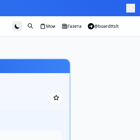
Мои
Газета
@boardttslt