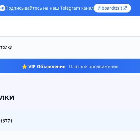
Подписывайтесь на наш Telegram канал
@boardttslt
толки
⭐ VIP Объявление
Платное продвижение
олки
16771