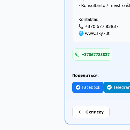
• Konsultanto / meistro
Kontaktai:
📞 +370 677 83837
🌐 www.sky7.lt
+37067783837
Поделиться:
Facebook
Telegra
К списку