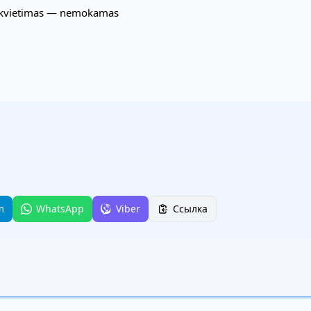
 iškvietimas — nemokamas
m
WhatsApp
Viber
Ссылка