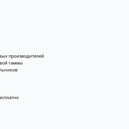
овых производителей
овой гаммы
ильников
есплатно