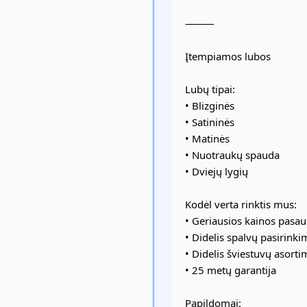
⸻
Įtempiamos lubos
Lubų tipai:
• Blizginės
• Satininės
• Matinės
• Nuotraukų spauda
• Dviejų lygių
Kodėl verta rinktis mus:
• Geriausios kainos pasau
• Didelis spalvų pasirinki
• Didelis šviestuvų asort
• 25 metų garantija
Papildomai: