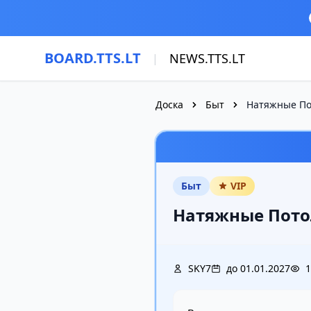
Перейти к основному содержимому
BOARD.TTS.LT
NEWS.TTS.LT
|
Доска
Быт
Натяжные По
Быт
VIP
Натяжные Пот
SKY7
до 01.01.2027
1