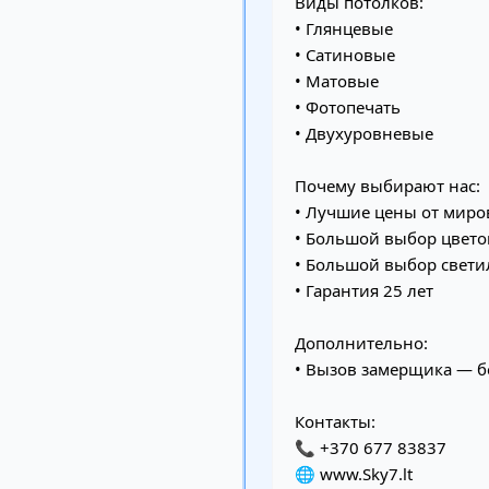
Виды потолков:
• Глянцевые
• Сатиновые
• Матовые
• Фотопечать
• Двухуровневые
Почему выбирают нас:
• Лучшие цены от мир
• Большой выбор цвет
• Большой выбор свет
• Гарантия 25 лет
Дополнительно:
• Вызов замерщика — б
Контакты:
📞 +370 677 83837
🌐 www.Sky7.lt