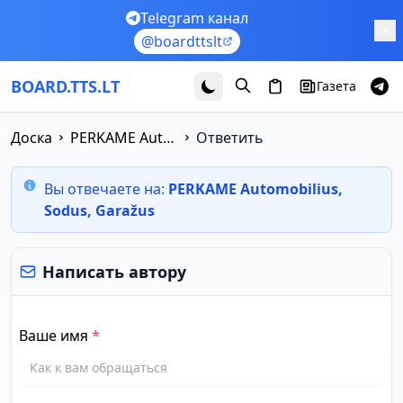
Перейти к основному содержимому
Telegram канал
@boardttslt
BOARD.TTS.LT
Газета
Доска
PERKAME Automobilius, Sodus, Garažus
Ответить
Вы отвечаете на:
PERKAME Automobilius,
Sodus, Garažus
Написать автору
Ваше имя
*