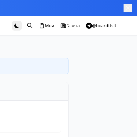
Мои
Газета
@boardttslt