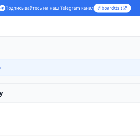
Подписывайтесь на наш Telegram канал
@boardttslt
а
у