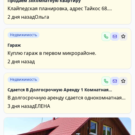
Продаем 3хкомнатную Квартиру
Клайпедская планировка, адрес Тайкос 68.
Уходеная удобная светлая квартира. 2 балкона.
2 дня назад
Ольга
68000евро
Недвижимость
Гараж
Куплю гараж в первом микрорайоне.
2 дня назад
Недвижимость
Сдается В Долгосрочную Аренду 1 Комнатная
Квартира В 1 М\к
В долгосрочную аренду сдается однокомнатная
квартира с мебелью и бытовой техникой на 5
3 дня назад
ЕЛЕНА
этаже по...