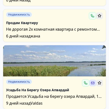
6 дней назад
отопление(...
Недвижимость
Продам Квартиру
Не дорогая 2х комнатная квартира с ремонтом
застеклённый балкон на 1этаже в игналинском р...
6 дней назад
жана
Недвижимость
Усадьба На Берегу Озера Апвардай
Продается Усадьба на берегу озера Апвардай, 13
км от Висагинаса [5 км от Римше], летний домик,...
9 дней назад
Valdas