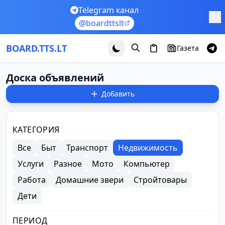
Перейти к основному содержимому
Telegram канал
@boardttslt
BOARD.TTS.LT
Газета
Доска объявлений
Добавить
Фильтры объявлений
КАТЕГОРИЯ
Все
Быт
Транспорт
Недвижимость
Услуги
Разное
Мото
Компьютер
Работа
Домашние звери
Стройтовары
Дети
ПЕРИОД