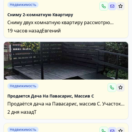
Недвижимость
Сниму 2-комнатную Квартиру
Сниму двух комнатную квартиру рассмотрю
любой микрорайон с ремонтом. Бюджет:
19 часов назад
Евгений
свободный два человека...
Недвижимость
Продается Дача На Павасарис, Массив С
Продаётся дача на Павасарис, массив С. Участок
рядом с городом, сухой, в сезон дождей не
2 дня назад
Т
топит....
Недвижимость