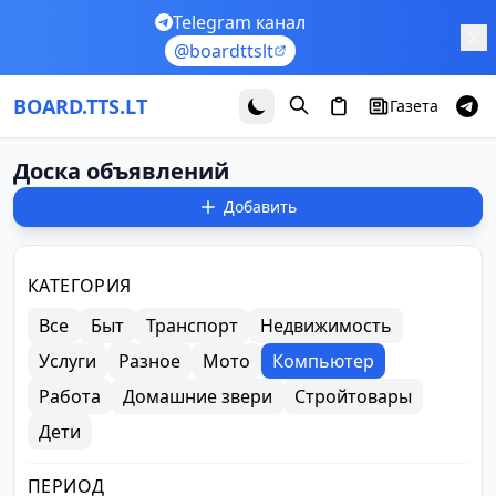
Перейти к основному содержимому
Telegram канал
@boardttslt
BOARD.TTS.LT
Газета
Доска объявлений
Добавить
Фильтры объявлений
КАТЕГОРИЯ
Все
Быт
Транспорт
Недвижимость
Услуги
Разное
Мото
Компьютер
Работа
Домашние звери
Стройтовары
Дети
ПЕРИОД