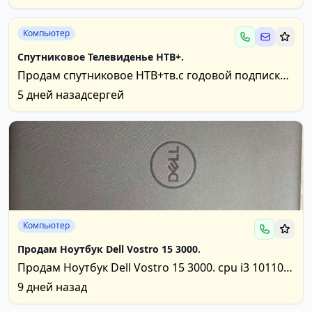
других...
Компьютер
Спутниковое Телевиденье НТВ+.
Продам спутниковое НТВ+тв.с годовой подпиской
до 1.08.2027г.
5 дней назад
сергей
Компьютер
Продам Ноутбук Dell Vostro 15 3000.
Продам Ноутбук Dell Vostro 15 3000. cpu i3 10110u
2.10 Ghz(4.1 Ghz),ram ddr4 8 ГБ,ssd 112 ГБ,...
9 дней назад