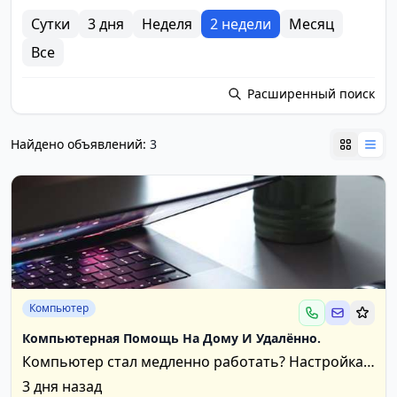
Сутки
3 дня
Неделя
2 недели
Месяц
Все
Расширенный поиск
Найдено объявлений:
3
Компьютер
Компьютерная Помощь На Дому И Удалённо.
Компьютер стал медленно работать? Настройка
или переустановка Windows. Microsoft Office и
3 дня назад