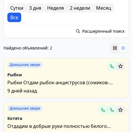
Сутки
3 дня
Неделя
2 недели
Месяц
Все
Расширенный поиск
Найдено объявлений:
2
Домашние звери
Рыбки
Рыбки Отдам рыбок-анциструсов (сомиков-
прилипал) от 5см Буду благодарен, если
9 дней назад
поделитесь...
Домашние звери
Котята
Отдадим в добрые руки полностью белого