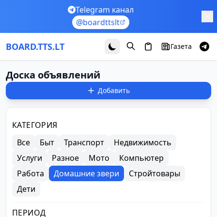
Перейти к основному содержимому
Telegram канал
@boardttslt
BOARD.TTS.LT
Газета
Доска объявлений
Добавить
Фильтры объявлений
КАТЕГОРИЯ
Все
Быт
Транспорт
Недвижимость
Услуги
Разное
Мото
Компьютер
Работа
Домашние звери
Стройтовары
Дети
ПЕРИОД