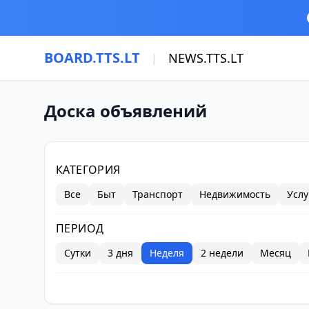
Перейти к основному содержимому
BOARD.TTS.LT
NEWS.TTS.LT
|
Доска объявлений
Фильтры объявлений
КАТЕГОРИЯ
Все
Быт
Транспорт
Недвижимость
Услу
ПЕРИОД
Сутки
3 дня
Неделя
2 недели
Месяц