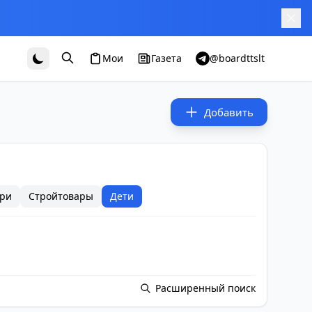
Мои
Газета
@boardttslt
Добавить
ри
Стройтовары
Дети
Расширенный поиск